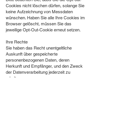
Cookies nicht löschen dürfen, solange Sie
keine Aufzeichnung von Messdaten
wünschen. Haben Sie alle Ihre Cookies im
Browser gelöscht, müssen Sie das
jeweilige Opt-Out-Cookie erneut setzen.
Ihre Rechte
Sie haben das Recht unentgeltliche
Auskunft über gespeicherte
personenbezogenen Daten, deren
Herkunft und Empfänger, und den Zweck
der Datenverarbeitung jederzeit zu
erhalten.
Weiters haben Sie das Recht auf
Berichtigung, Einschränkung, Sperrung
und Löschung dieser Daten.
Hierzu, oder bei Fragen, wenden Sie sich
bitte an die unter "Kontakt" angegebene
Adresse.